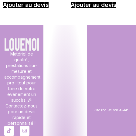
Ajouter au devis
Ajouter au devis
Matériel de
qualité,
prestations sur-
mesure et
accompagnement
pro : tout pour
faire de votre
événement un
succès. 🎉
Contactez-nous
Site réalise par
AGAP
pour un devis
rapide et
personnalisé !