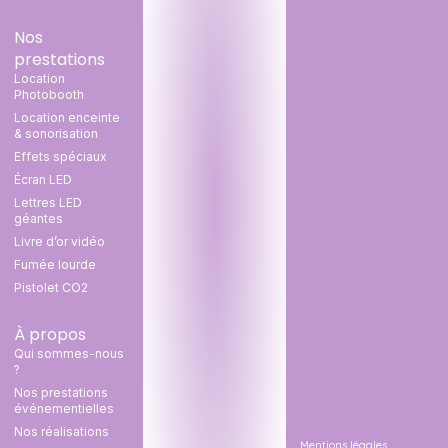
Nos
prestations
Location
Photobooth
Location enceinte
& sonorisation
Effets spéciaux
Écran LED
Lettres LED
géantes
Livre d’or vidéo
Fumée lourde
Pistolet CO2
À propos
Qui sommes-nous
?
Nos prestations
événementielles
Nos réalisations
Mentions légales