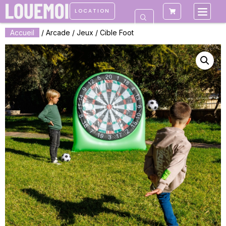
LOCATION
Accueil
/
Arcade / Jeux
/ Cible Foot