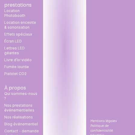
prestations
Location
Photobooth
Location enceinte
& sonorisation
Effets spéciaux
Écran LED
Lettres LED
géantes
Livre d’or vidéo
Fumée lourde
Pistolet CO2
À propos
Qui sommes-nous
?
Nos prestations
événementielles
Nos réalisations
Mentions légales
Blog événementiel
Politique de
confidentialité
Contact - demande