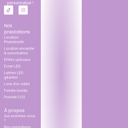
personnalisé !
Nos
prestations
Location
Photobooth
Location enceinte
& sonorisation
Effets spéciaux
Écran LED
Lettres LED
géantes
Livre d’or vidéo
Fumée lourde
Pistolet CO2
À propos
Qui sommes-nous
?
Nos prestations