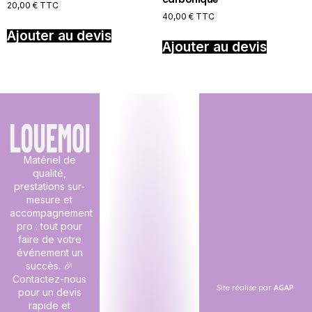
20,00
€
TTC
40,00
€
TTC
Ajouter au devis
Ajouter au devis
Matériel de
qualité,
prestations sur-
mesure et
accompagnement
pro : tout pour
faire de votre
événement un
succès. 🎉
Contactez-nous
Site réalise par
AGAP
pour un devis
rapide et