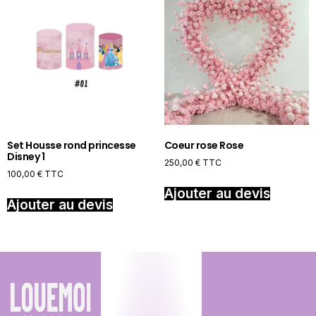
Set Housse rond princesse
Coeur rose Rose
Disney 1
250,00
€
TTC
100,00
€
TTC
Ajouter au devis
Ajouter au devis