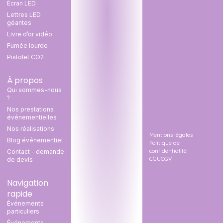
Écran LED
Lettres LED
géantes
Livre d’or vidéo
Fumée lourde
Pistolet CO2
À propos
Qui sommes-nous
?
Nos prestations
événementielles
Nos réalisations
Mentions légales
Blog événementiel
Politique de
confidentialité
Contact - demande
CGU
CGV
de devis
Navigation
rapide
Événements
particuliers
Événements