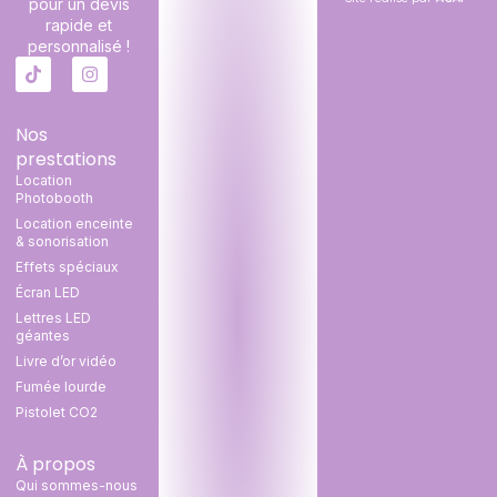
pour un devis
rapide et
personnalisé !
Nos
prestations
Location
Photobooth
Location enceinte
& sonorisation
Effets spéciaux
Écran LED
Lettres LED
géantes
Livre d’or vidéo
Fumée lourde
Pistolet CO2
À propos
Qui sommes-nous