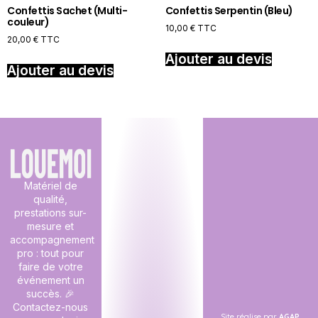
Confettis Sachet (Multi-
Confettis Serpentin (Bleu)
couleur)
10,00
€
TTC
20,00
€
TTC
Ajouter au devis
Ajouter au devis
Matériel de
qualité,
prestations sur-
mesure et
accompagnement
pro : tout pour
faire de votre
événement un
succès. 🎉
Contactez-nous
Site réalise par
AGAP