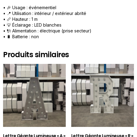
• 🎉 Usage : événementiel
• 📍 Utilisation : intérieur / extérieur abrité
• 📏 Hauteur : 1 m
• 💡 Éclairage : LED blanches
• 🔌 Alimentation : électrique (prise secteur)
• 🔋 Batterie : non
Produits similaires
Lettre Géante Lumineuse « A »
Lettre Géante Lumineuse « R »