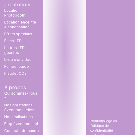
prestations
Location
Photobooth
Location enceinte
& sonorisation
Effets spéciaux
Écran LED
Lettres LED
géantes
Livre d’or vidéo
Fumée lourde
Pistolet CO2
À propos
Qui sommes-nous
?
Nos prestations
événementielles
Nos réalisations
Mentions légales
Blog événementiel
Politique de
confidentialité
Contact - demande