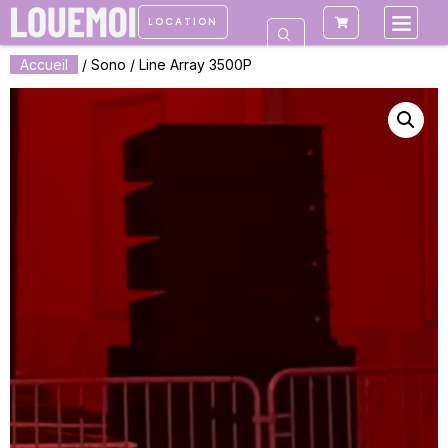
LOCATION
Accueil
/
Sono
/ Line Array 3500P