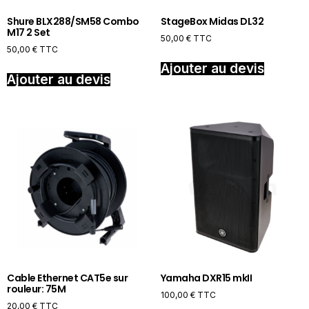
Shure BLX288/SM58 Combo
StageBox Midas DL32
M17 2 Set
50,00
€
TTC
50,00
€
TTC
Ajouter au devis
Ajouter au devis
Cable Ethernet CAT5e sur
Yamaha DXR15 mkII
rouleur: 75M
100,00
€
TTC
20,00
€
TTC