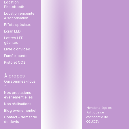
Location
Photobooth
Location enceinte
& sonorisation
Effets spéciaux
Écran LED
Lettres LED
géantes
Livre d’or vidéo
Fumée lourde
Pistolet CO2
À propos
Qui sommes-nous
?
Nos prestations
événementielles
Nos réalisations
Mentions légales
Blog événementiel
Politique de
confidentialité
Contact - demande
CGU
CGV
de devis