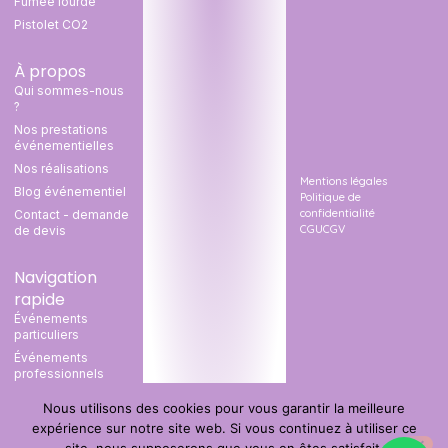
Fumée lourde
Pistolet CO2
À propos
Qui sommes-nous
?
Nos prestations
événementielles
Nos réalisations
Mentions légales
Blog événementiel
Politique de
confidentialité
Contact - demande
CGU
CGV
de devis
Navigation
rapide
Événements
particuliers
Événements
professionnels
Organisateur
Nous utilisons des cookies pour vous garantir la meilleure
d’événement
expérience sur notre site web. Si vous continuez à utiliser ce
Catalogue