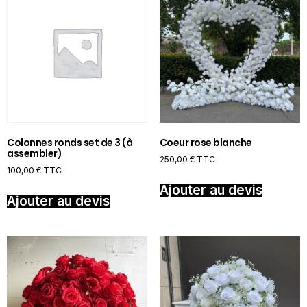
Colonnes ronds set de 3 (à
Coeur rose blanche
assembler)
250,00
€
TTC
100,00
€
TTC
Ajouter au devis
Ajouter au devis