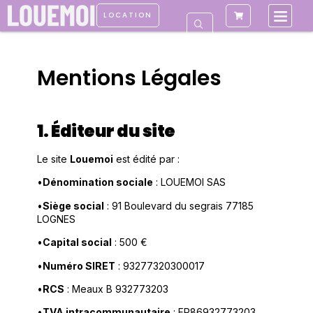
LOCATION
Mentions Légales
1. Éditeur du site
Le site
Louemoi
est édité par :
•
Dénomination sociale
: LOUEMOI SAS
•
Siège social
: 91 Boulevard du segrais 77185
LOGNES
•
Capital social
: 500 €
•
Numéro SIRET
: 93277320300017
•
RCS
: Meaux B 932773203
•
TVA intracommunautaire
: FR86932773203