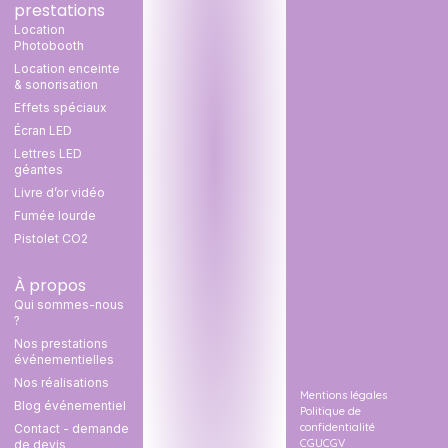
prestations
Location
Photobooth
Location enceinte
& sonorisation
Effets spéciaux
Écran LED
Lettres LED
géantes
Livre d’or vidéo
Fumée lourde
Pistolet CO2
À propos
Qui sommes-nous
?
Nos prestations
événementielles
Nos réalisations
Mentions légales
Blog événementiel
Politique de
confidentialité
Contact - demande
CGU
CGV
de devis