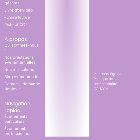
géantes
Livre d’or vidéo
Fumée lourde
Pistolet CO2
À propos
Qui sommes-nous
?
Nos prestations
événementielles
Nos réalisations
Mentions légales
Blog événementiel
Politique de
confidentialité
Contact - demande
CGU
CGV
de devis
Navigation
rapide
Événements
particuliers
Événements
professionnels