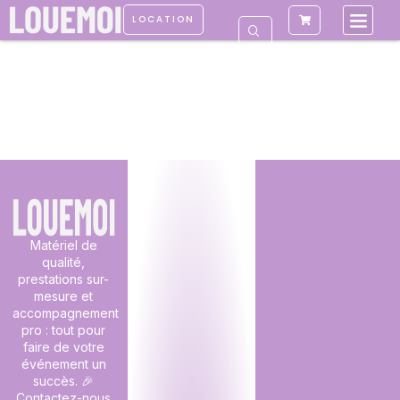
LOCATION
Matériel de
qualité,
prestations sur-
mesure et
accompagnement
pro : tout pour
faire de votre
événement un
succès. 🎉
Contactez-nous