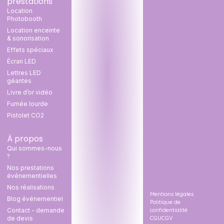
prestations
Location
Photobooth
Location enceinte
& sonorisation
Effets spéciaux
Écran LED
Lettres LED
géantes
Livre d’or vidéo
Fumée lourde
Pistolet CO2
À propos
Qui sommes-nous
?
Nos prestations
événementielles
Nos réalisations
Mentions légales
Blog événementiel
Politique de
confidentialité
Contact - demande
CGU
CGV
de devis