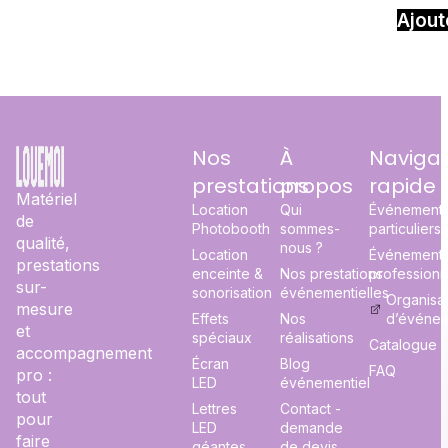
Ajout
Nos
À
Navigat
prestations
propos
rapide
Matériel
Location
Qui
Événement
de
Photobooth
sommes-
particuliers
qualité,
nous ?
Location
Événement
prestations
enceinte &
Nos prestations
professionn
sur-
sonorisation
événementielles
Organisa
mesure
Effets
Nos
d’événe
et
spéciaux
réalisations
Catalogue
accompagnement
Écran
Blog
FAQ
pro :
LED
événementiel
tout
Lettres
Contact -
pour
LED
demande
faire
géantes
de devis