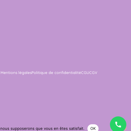
Mentions légales
Politique de confidentialité
CGU
CGV
e, nous supposerons que vous en êtes satisfait.
OK