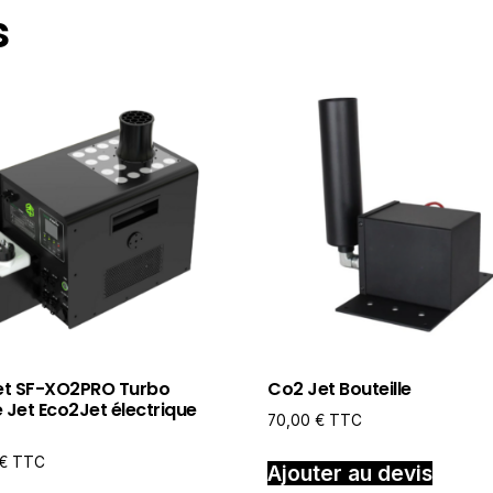
s
et SF-XO2PRO Turbo
Co2 Jet Bouteille
Jet Eco2Jet électrique
70,00
€
TTC
€
TTC
Ajouter au devis