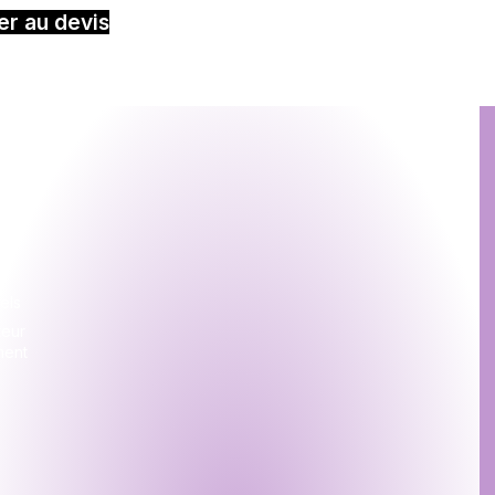
er au devis
ion
s
s
els
teur
ment