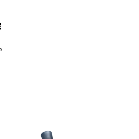
e
s
e