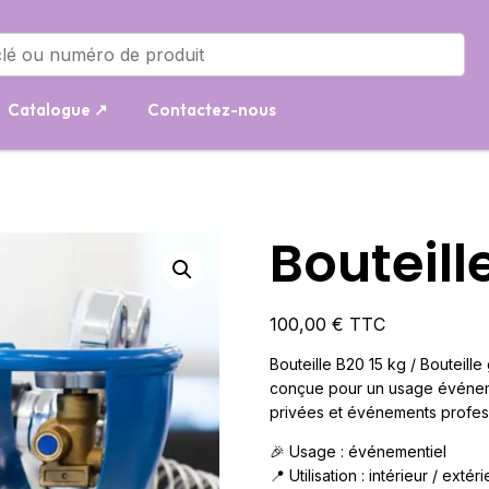
Catalogue ↗
Contactez-nous
Bouteill
100,00
€
TTC
Bouteille B20 15 kg / Bouteill
conçue pour un usage événemen
privées et événements profess
🎉 Usage : événementiel
📍 Utilisation : intérieur / extéri