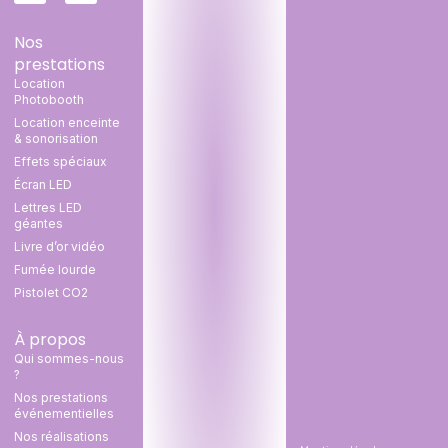
Nos
prestations
Location
Photobooth
Location enceinte
& sonorisation
Effets spéciaux
Écran LED
Lettres LED
géantes
Livre d’or vidéo
Fumée lourde
Pistolet CO2
À propos
Qui sommes-nous
?
Nos prestations
événementielles
Nos réalisations