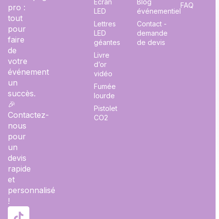
Écran
Blog
FAQ
pro :
LED
événementiel
tout
Lettres
Contact -
pour
LED
demande
faire
géantes
de devis
de
Livre
votre
d’or
événement
vidéo
un
Fumée
succès.
lourde
🎉
Pistolet
Contactez-
CO2
nous
pour
un
devis
rapide
et
personnalisé
!