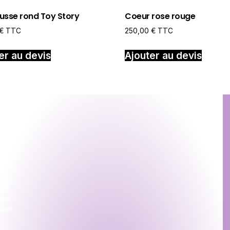
usse rond Toy Story
Coeur rose rouge
€
TTC
250,00
€
TTC
er au devis
Ajouter au devis
ion
s
s
els
teur
ment