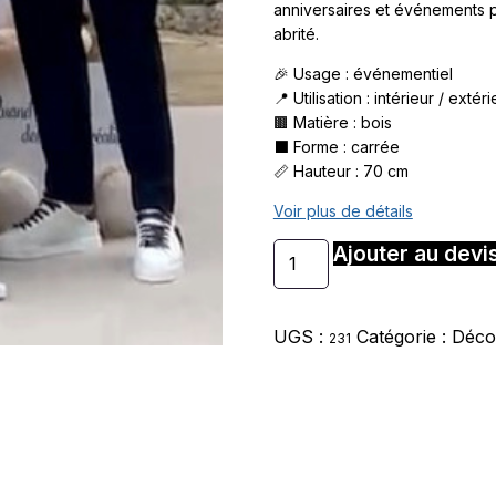
anniversaires et événements p
abrité.
🎉 Usage : événementiel
📍 Utilisation : intérieur / extér
🟫 Matière : bois
⬛ Forme : carrée
📏 Hauteur : 70 cm
Voir plus de détails
Ajouter au devi
UGS :
Catégorie :
Déco
231