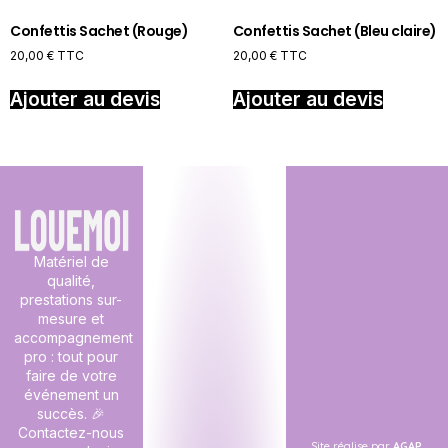
Confettis Sachet (Rouge)
Confettis Sachet (Bleu claire)
20,00
€
TTC
20,00
€
TTC
Ajouter au devis
Ajouter au devis
Matériel de
qualité,
prestations sur-
mesure et
accompagnement
pro : tout pour
faire de votre
événement un
succès. 🎉
Contactez-nous
Site réalise par
AGAP