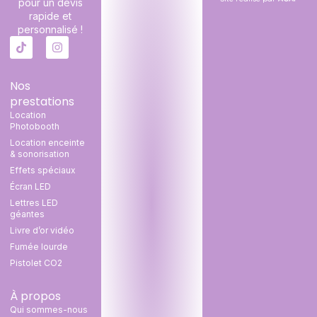
pour un devis
rapide et
personnalisé !
Nos
prestations
Location
Photobooth
Location enceinte
& sonorisation
Effets spéciaux
Écran LED
Lettres LED
géantes
Livre d’or vidéo
Fumée lourde
Pistolet CO2
À propos
Qui sommes-nous