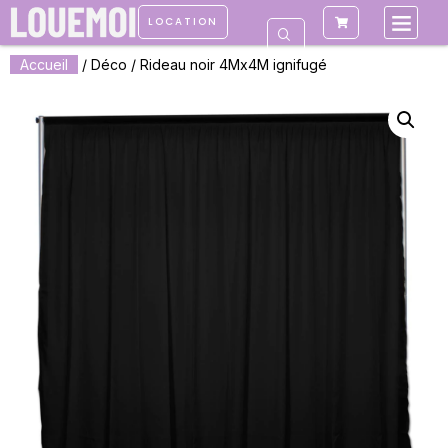
LOCATION
Accueil
/
Déco
/ Rideau noir 4Mx4M ignifugé