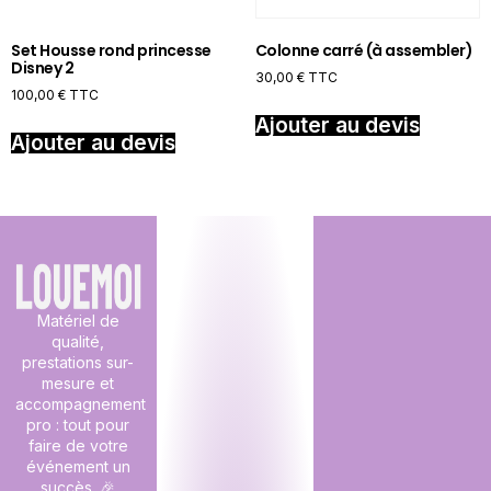
Set Housse rond princesse
Colonne carré (à assembler)
Disney 2
30,00
€
TTC
100,00
€
TTC
Ajouter au devis
Ajouter au devis
Matériel de
qualité,
prestations sur-
mesure et
accompagnement
pro : tout pour
faire de votre
événement un
succès. 🎉