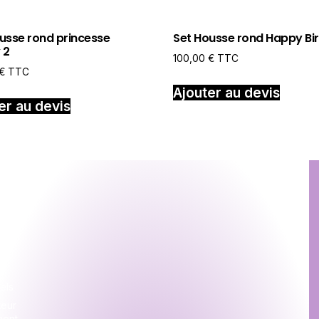
usse rond princesse
Set Housse rond Happy Bi
 2
100,00
€
TTC
€
TTC
Ajouter au devis
er au devis
ion
s
s
els
teur
ment