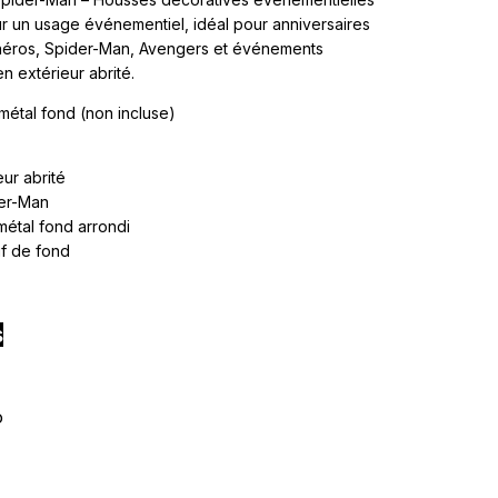
r un usage événementiel, idéal pour anniversaires
-héros, Spider-Man, Avengers et événements
n extérieur abrité.
métal fond (non incluse)
ieur abrité
der-Man
 métal fond arrondi
if de fond
s
o