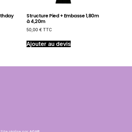
rthday
Structure Pied + Embasse 1,80m
à 4,20m
50,00
€
TTC
Ajouter au devis
Site réalise par
AGAP