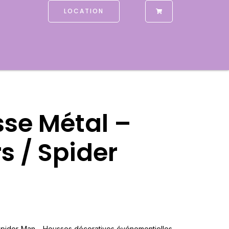
LOCATION
sse Métal –
s / Spider
Spider-Man – Housses décoratives événementielles