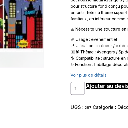
pour structure fond conçu pou
enfants, fêtes à thème super
familiaux, en intérieur comme e
⚠️ Nécessite une structure en 
🎉 Usage : événementiel
📍 Utilisation : intérieur / extér
🦸‍♂️🕷️ Thème : Avengers / Spi
🪜 Compatibilité : structure en
✨ Fonction : habillage décorat
Voir plus de détails
Ajouter au devi
UGS :
Catégorie :
Déc
287