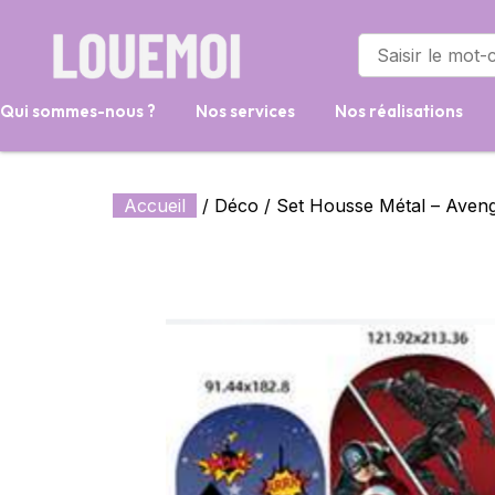
Qui sommes-nous ?
Nos services
Nos réalisations
Accueil
/
Déco
/ Set Housse Métal – Aveng