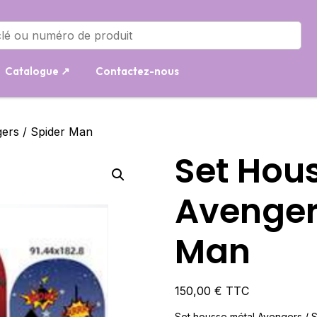
Catalogue ↗
Contactez-nous
ers / Spider Man
Set Hou
Avenger
Man
150,00
€
TTC
Set housse métal Avengers / 