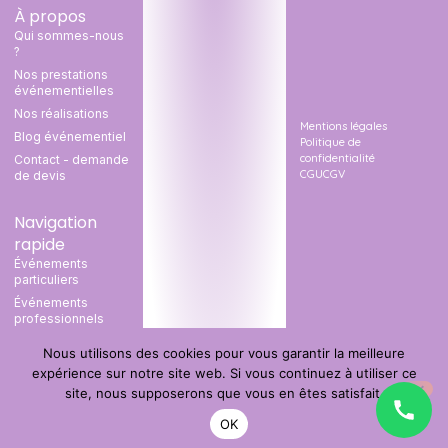
À propos
Qui sommes-nous
?
Nos prestations
événementielles
Nos réalisations
Mentions légales
Blog événementiel
Politique de
confidentialité
Contact - demande
CGU
CGV
de devis
Navigation
rapide
Événements
particuliers
Événements
professionnels
Organisateur
Nous utilisons des cookies pour vous garantir la meilleure
d’événement
expérience sur notre site web. Si vous continuez à utiliser ce
Catalogue
site, nous supposerons que vous en êtes satisfait.
FAQ
OK