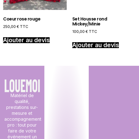
Coeur rose rouge
Set Housse rond
Mickey/Minie
250,00
€
TTC
100,00
€
TTC
Ajouter au devis
Ajouter au devis
Matériel de
qualité,
prestations sur-
mesure et
accompagnement
pro : tout pour
faire de votre
événement un